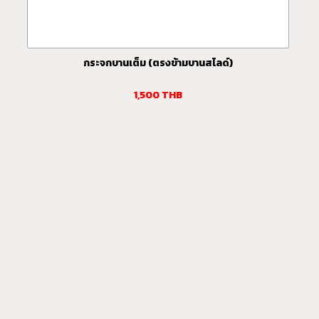
กระจกบานเต็ม (ตรงข้ามบานสไลด์)
1,500
THB